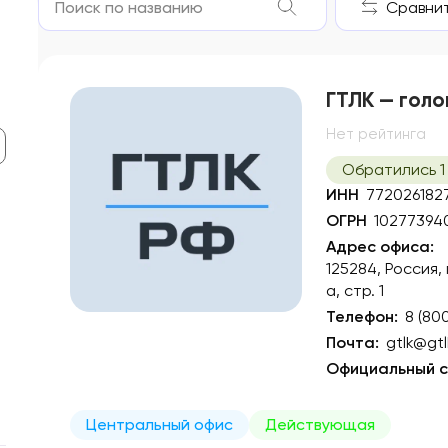
Сравнить
ГТЛК — голо
Нет рейтинга
Обратились 1
ИНН
772026182
ОГРН
10277394
Адрес офиса:
125284, Россия,
а, стр. 1
Телефон:
8 (80
Почта:
gtlk@gtl
Официальный с
Центральный офис
Действующая