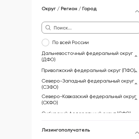
Морской и речной транспорт
Округ / Регион / Город
Мототехника и техника для
активного отдыха
Недвижимость
По всей России
Оборудование
Дальневосточный федеральный округ
Прицепы и полуприцепы
(ДФО)
Сельскохозяйственная техника
Приволжский федеральный округ (ПФО)
Складская техника
Северо-Западный федеральный округ
(СЗФО)
Спецтехника
Северо-Кавказский федеральный округ
(СКФО)
Сибирский федеральный округ (СФО)
Уральский федеральный округ (УФО)
Лизингополучатель
Центральный федеральный округ (ЦФО)