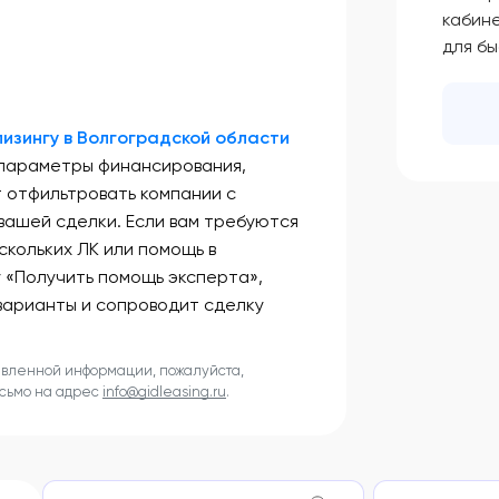
кабин
для б
изингу в Волгоградской области
 параметры финансирования,
т отфильтровать компании с
ашей сделки. Если вам требуются
скольких ЛК или помощь в
у «Получить помощь эксперта»,
варианты и сопроводит сделку
авленной информации, пожалуйста,
исьмо на адрес
info@gidleasing.ru
.