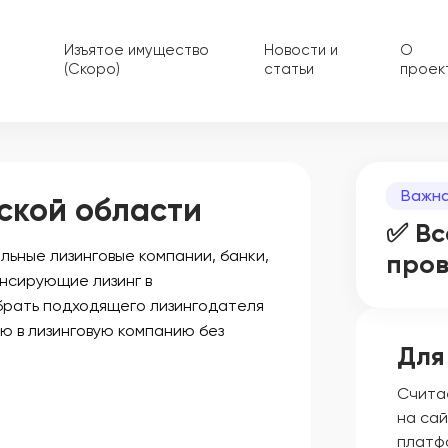
Изъятое имущество
Новости и
О
(Скоро)
статьи
проек
Важна
ской области
✅ Вс
ьные лизинговые компании, банки,
про
нсирующие лизинг в
ыбрать подходящего лизингодателя
ую в лизинговую компанию без
Для
Счита
на сай
платф